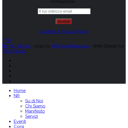
Formazione
Cookies & Privacy Policy
TOP
BY-NC-ND 4.0
-
2019
by
APS Non Riservato
- Web Design by
Ylbis Studio
.
Home
NR
Su di Noi
Chi Siamo
Manifesto
Servizi
Eventi
Corsi