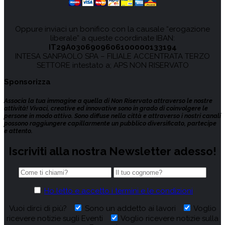
Oppure inviaci un bonifico con la causale “erogazione
liberale” a queste coordinate IBAN:
IT29A0306909606100000133194
INTESA SANPAOLO SPA – FILIALE ACCENTRATA TERZO
SETTORE intestato a; APS NON RISERVATO
Sponsorizza
Associa la tua immagine a quella di Non Riservato attraverso le nostre
attività! Vivaci, creative ed innovative sono in grado di coinvolgere le
persone in modo attivo. Sono diffuse nella città e attraverso i nostri canali
possono raggiungere capillarmente un pubblico diversificato, partecipe
e attento.
Iscriviti alla nostra Newsletter adesso!
Ho letto e accetto i termini e le condizioni
Vuoi dirci di più?
Sono un addetto ai lavori
Voglio
ricevere notizie sugli Eventi
Voglio ricevere notizie sulla